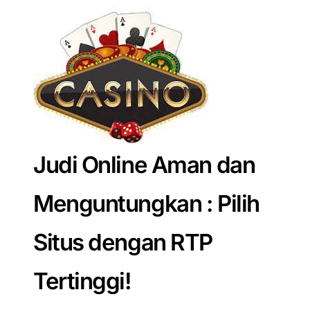
Skip
to
content
Judi Online Aman dan
Menguntungkan : Pilih
Situs dengan RTP
Tertinggi!