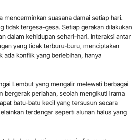
ga mencerminkan suasana damai setiap hari.
g tidak tergesa-gesa. Setiap gerakan dilakukan
dalam kehidupan sehari-hari. Interaksi antar
ngan yang tidak terburu-buru, menciptakan
k ada konflik yang berlebihan, hanya
ungai Lembut yang mengalir melewati berbagai
an bergerak perlahan, seolah mengikuti irama
dapat batu-batu kecil yang tersusun secara
melainkan terdengar seperti alunan halus yang