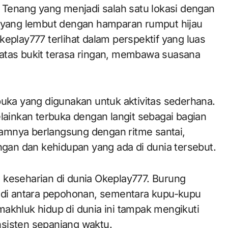
t Tenang yang menjadi salah satu lokasi dengan
g yang lembut dengan hamparan rumput hijau
keplay777 terlihat dalam perspektif yang luas
 atas bukit terasa ringan, membawa suasana
buka yang digunakan untuk aktivitas sederhana.
elainkan terbuka dengan langit sebagai bagian
alamnya berlangsung dengan ritme santai,
an dan kehidupan yang ada di dunia tersebut.
 keseharian di dunia Okeplay777. Burung
g di antara pepohonan, sementara kupu-kupu
makhluk hidup di dunia ini tampak mengikuti
nsisten sepanjang waktu.