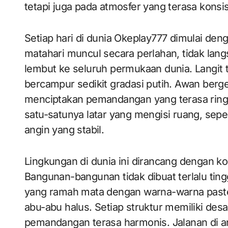
tetapi juga pada atmosfer yang terasa konsi
Setiap hari di dunia Okeplay777 dimulai de
matahari muncul secara perlahan, tidak la
lembut ke seluruh permukaan dunia. Langit
bercampur sedikit gradasi putih. Awan berg
menciptakan pemandangan yang terasa rin
satu-satunya latar yang mengisi ruang, sep
angin yang stabil.
Lingkungan di dunia ini dirancang dengan
Bangunan-bangunan tidak dibuat terlalu tin
yang ramah mata dengan warna-warna pastel 
abu-abu halus. Setiap struktur memiliki des
pemandangan terasa harmonis. Jalanan di a