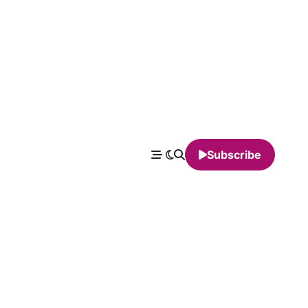
Subscribe