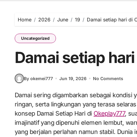
Home
2026
June
19
Damai setiap hari di
Uncategorized
Damai setiap hari
By okemei777
Jun 19, 2026
No Comments
Damai sering digambarkan sebagai kondisi yang menghadirkan ketenangan batin, suasana
ringan, serta lingkungan yang terasa selar
konsep Damai Setiap Hari di
Okeplay777
, su
imajinatif yang dipenuhi elemen lembut, wa
yang berjalan perlahan namun stabil. Dunia i