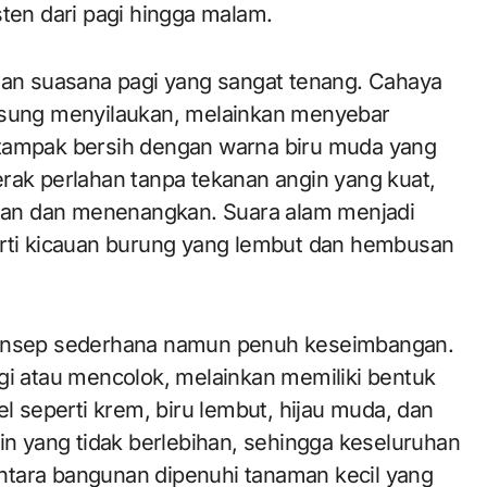
sten dari pagi hingga malam.
ngan suasana pagi yang sangat tenang. Cahaya
ngsung menyilaukan, melainkan menyebar
 tampak bersih dengan warna biru muda yang
erak perlahan tanpa tekanan angin yang kuat,
gan dan menenangkan. Suara alam menjadi
erti kicauan burung yang lembut dan hembusan
 konsep sederhana namun penuh keseimbangan.
ggi atau mencolok, melainkan memiliki bentuk
seperti krem, biru lembut, hijau muda, dan
ain yang tidak berlebihan, sehingga keseluruhan
ntara bangunan dipenuhi tanaman kecil yang