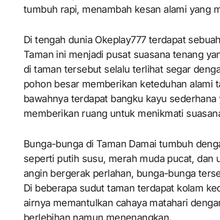
tumbuh rapi, menambah kesan alami yang m
Di tengah dunia Okeplay777 terdapat sebua
Taman ini menjadi pusat suasana tenang ya
di taman tersebut selalu terlihat segar den
pohon besar memberikan keteduhan alami ta
bawahnya terdapat bangku kayu sederhana ya
memberikan ruang untuk menikmati suasana 
Bunga-bunga di Taman Damai tumbuh dengan
seperti putih susu, merah muda pucat, da
angin bergerak perlahan, bunga-bunga ters
Di beberapa sudut taman terdapat kolam kec
airnya memantulkan cahaya matahari dengan 
berlebihan namun menenangkan.