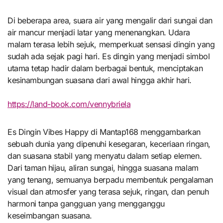
Di beberapa area, suara air yang mengalir dari sungai dan
air mancur menjadi latar yang menenangkan. Udara
malam terasa lebih sejuk, memperkuat sensasi dingin yang
sudah ada sejak pagi hari. Es dingin yang menjadi simbol
utama tetap hadir dalam berbagai bentuk, menciptakan
kesinambungan suasana dari awal hingga akhir hari.
https://land-book.com/vennybriela
Es Dingin Vibes Happy di Mantap168 menggambarkan
sebuah dunia yang dipenuhi kesegaran, keceriaan ringan,
dan suasana stabil yang menyatu dalam setiap elemen.
Dari taman hijau, aliran sungai, hingga suasana malam
yang tenang, semuanya berpadu membentuk pengalaman
visual dan atmosfer yang terasa sejuk, ringan, dan penuh
harmoni tanpa gangguan yang mengganggu
keseimbangan suasana.