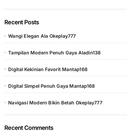
Recent Posts
Wangi Elegan Ala Okeplay777
Tampilan Modern Penuh Gaya Aladin138
Digital Kekinian Favorit Mantap168
Digital Simpel Penuh Gaya Mantap168
Navigasi Modern Bikin Betah Okeplay777
Recent Comments