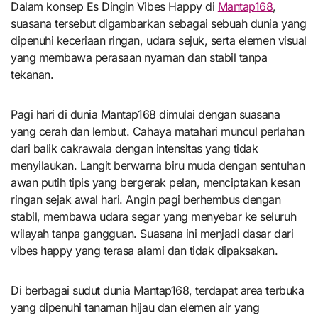
Dalam konsep Es Dingin Vibes Happy di
Mantap168
,
suasana tersebut digambarkan sebagai sebuah dunia yang
dipenuhi keceriaan ringan, udara sejuk, serta elemen visual
yang membawa perasaan nyaman dan stabil tanpa
tekanan.
Pagi hari di dunia Mantap168 dimulai dengan suasana
yang cerah dan lembut. Cahaya matahari muncul perlahan
dari balik cakrawala dengan intensitas yang tidak
menyilaukan. Langit berwarna biru muda dengan sentuhan
awan putih tipis yang bergerak pelan, menciptakan kesan
ringan sejak awal hari. Angin pagi berhembus dengan
stabil, membawa udara segar yang menyebar ke seluruh
wilayah tanpa gangguan. Suasana ini menjadi dasar dari
vibes happy yang terasa alami dan tidak dipaksakan.
Di berbagai sudut dunia Mantap168, terdapat area terbuka
yang dipenuhi tanaman hijau dan elemen air yang