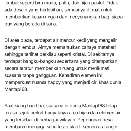
lembut seperti biru muda, putih, dan hijau pastel. Tidak
ada desain yang berlebihan, semuanya dibuat untuk
memberikan kesan ringan dan menyenangkan bagi siapa
pun yang berada di sana.
Di area plaza, terdapat air mancur kecil yang mengalir
dengan lembut. Airnya memantulkan cahaya matahari
sehingga terlihat berkilau seperti kristal. Di sekitarnya
terdapat bangku-bangku sederhana yang ditempatkan
secara teratur, memberikan ruang untuk menikmati
suasana tanpa gangguan. Kehadiran elemen ini
memperkuat nuansa happy yang menjadi ciri khas dunia
Mantap168.
Saat siang hari tiba, suasana di dunia Mantap168 tetap
terasa sejuk berkat banyaknya area hijau dan elemen air
yang tersebar di berbagai wilayah. Pepohonan besar
membantu menjaga suhu tetap stabil, sementara angin