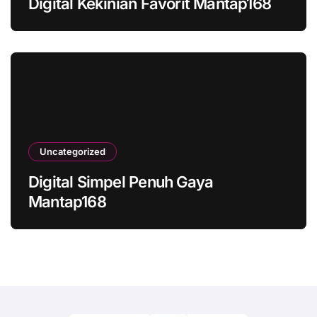
Digital Kekinian Favorit Mantap168
Uncategorized
Digital Simpel Penuh Gaya
Mantap168