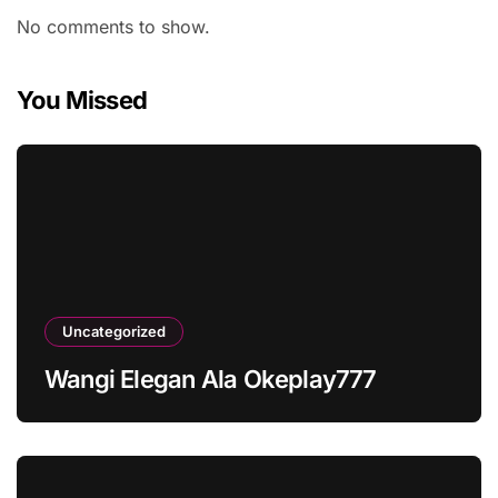
No comments to show.
You Missed
Uncategorized
Wangi Elegan Ala Okeplay777