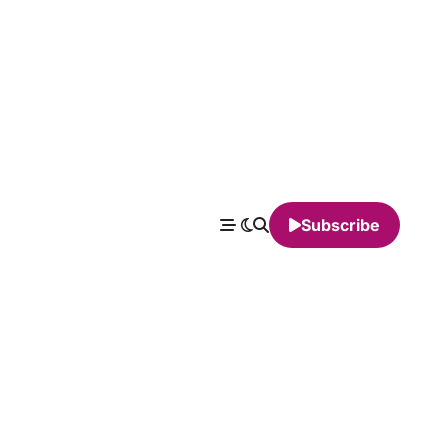
Subscribe