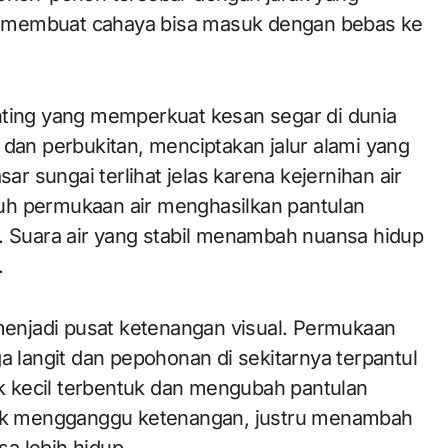
g membuat cahaya bisa masuk dengan bebas ke
nting yang memperkuat kesan segar di dunia
 dan perbukitan, menciptakan jalur alami yang
sar sungai terlihat jelas karena kejernihan air
uh permukaan air menghasilkan pantulan
n. Suara air yang stabil menambah nuansa hidup
.
 menjadi pusat ketenangan visual. Permukaan
a langit dan pepohonan di sekitarnya terpantul
iak kecil terbentuk dan mengubah pantulan
idak mengganggu ketenangan, justru menambah