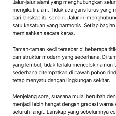
Jalur-jalur alami yang menghubungkan selu
mengikuti alam. Tidak ada garis lurus yang
dari lanskap itu sendiri. Jalur ini menghub
satu kesatuan yang harmonis. Setiap bagian
memisahkan secara keras.
Taman-taman kecil tersebar di beberapa titi
dan struktur modern yang sederhana. Di t
yang lembut, tidak terlalu mencolok namun 
sederhana ditempatkan di bawah pohon rinda
tetap menyatu dengan lingkungan sekitar.
Menjelang sore, suasana mulai berubah den
menjadi lebih hangat dengan gradasi warn
seluruh langit. Lanskap yang sebelumnya c