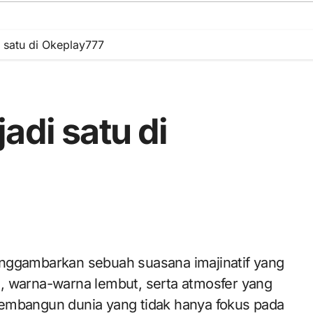
 satu di Okeplay777
adi satu di
ggambarkan sebuah suasana imajinatif yang
, warna-warna lembut, serta atmosfer yang
membangun dunia yang tidak hanya fokus pada