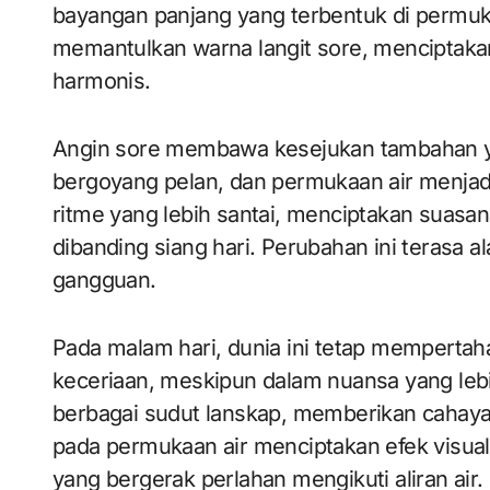
bayangan panjang yang terbentuk di permuk
memantulkan warna langit sore, menciptaka
harmonis.
Angin sore membawa kesejukan tambahan 
bergoyang pelan, dan permukaan air menjad
ritme yang lebih santai, menciptakan suasan
dibanding siang hari. Perubahan ini terasa ala
gangguan.
Pada malam hari, dunia ini tetap memperta
keceriaan, meskipun dalam nuansa yang lebi
berbagai sudut lanskap, memberikan cahaya 
pada permukaan air menciptakan efek visua
yang bergerak perlahan mengikuti aliran air.