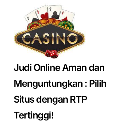
Skip
to
content
Judi Online Aman dan
Menguntungkan : Pilih
Situs dengan RTP
Tertinggi!