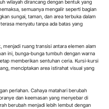
ruh wilayah dirancang dengan bentuk yang
 memaksa, semuanya mengalir seperti bagian
ungkan sungai, taman, dan area terbuka dalam
 terasa menyatu tanpa ada batas yang
k, menjadi ruang transisi antara elemen alam
aman ini, bunga-bunga tumbuh dengan warna
tetap memberikan sentuhan ceria. Kursi-kursi
ng, menciptakan area istirahat visual yang
gan perlahan. Cahaya matahari berubah
a oranye dan keemasan yang menyebar di
erah berubah menjadi lebih lembut dengan