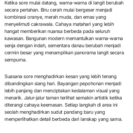
Ketika sore mulai datang, warna-warna di langit berubah
secara perlahan. Biru cerah mulai bergeser menjadi
kombinasi oranye, merah muda, dan emas yang
menyelimuti cakrawala. Cahaya matahari yang lebih
hangat memberikan nuansa berbeda pada seluruh
kawasan. Bangunan modern memantulkan warna-warna
senja dengan indah, sementara danau berubah menjadi
cermin besar yang menampilkan panorama langit secara
sempurna.
Suasana sore menghadirkan kesan yang lebih tenang
dibandingkan siang hari. Bayangan pepohonan menjadi
lebih panjang dan menciptakan kedalaman visual yang
menarik. Jalur-jalur taman terlihat semakin artistik ketika
diterangi cahaya keemasan. Setiap langkah di area ini
seolah menghadirkan sudut pandang baru yang
memperlihatkan detail berbeda dari lanskap yang sama.