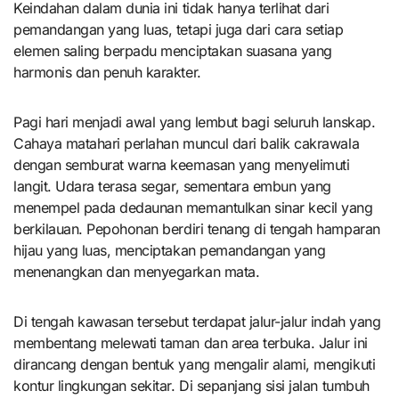
Keindahan dalam dunia ini tidak hanya terlihat dari
pemandangan yang luas, tetapi juga dari cara setiap
elemen saling berpadu menciptakan suasana yang
harmonis dan penuh karakter.
Pagi hari menjadi awal yang lembut bagi seluruh lanskap.
Cahaya matahari perlahan muncul dari balik cakrawala
dengan semburat warna keemasan yang menyelimuti
langit. Udara terasa segar, sementara embun yang
menempel pada dedaunan memantulkan sinar kecil yang
berkilauan. Pepohonan berdiri tenang di tengah hamparan
hijau yang luas, menciptakan pemandangan yang
menenangkan dan menyegarkan mata.
Di tengah kawasan tersebut terdapat jalur-jalur indah yang
membentang melewati taman dan area terbuka. Jalur ini
dirancang dengan bentuk yang mengalir alami, mengikuti
kontur lingkungan sekitar. Di sepanjang sisi jalan tumbuh