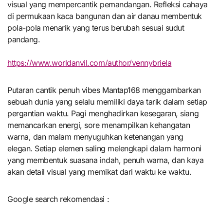
visual yang mempercantik pemandangan. Refleksi cahaya
di permukaan kaca bangunan dan air danau membentuk
pola-pola menarik yang terus berubah sesuai sudut
pandang.
https://www.worldanvil.com/author/vennybriela
Putaran cantik penuh vibes Mantap168 menggambarkan
sebuah dunia yang selalu memiliki daya tarik dalam setiap
pergantian waktu. Pagi menghadirkan kesegaran, siang
memancarkan energi, sore menampilkan kehangatan
warna, dan malam menyuguhkan ketenangan yang
elegan. Setiap elemen saling melengkapi dalam harmoni
yang membentuk suasana indah, penuh warna, dan kaya
akan detail visual yang memikat dari waktu ke waktu.
Google search rekomendasi :