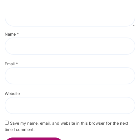
Name
*
Email
*
Website
Save my name, email, and website in this browser for the next
time I comment.