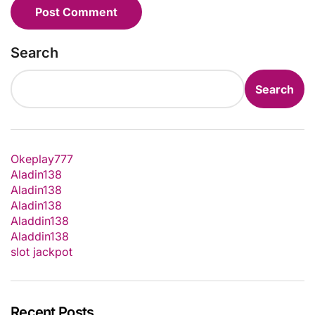
Search
Search
Okeplay777
Aladin138
Aladin138
Aladin138
Aladdin138
Aladdin138
slot jackpot
Recent Posts