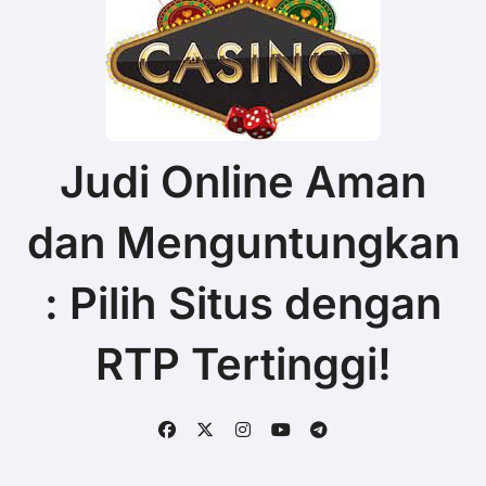
Judi Online Aman
dan Menguntungkan
: Pilih Situs dengan
RTP Tertinggi!