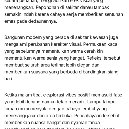
secara perlahan, menghadirkan efek visual yang
menenangkan. Pepohonan di sekitar danau tampak
semakin indah karena cahaya senja memberikan sentuhan
emas pada dedaunannya.
Bangunan modern yang berada di sekitar kawasan juga
mengalami perubahan karakter visual. Permukaan kaca
yang sebelumnya memantulkan warna cerah kini
memantulkan warna senja yang hangat. Refleksi tersebut
membuat seluruh area terlihat lebih elegan dan
memberikan suasana yang berbeda dibandingkan siang
hari.
Ketika malam tiba, eksplorasi vibes positif memasuki fase
yang lebih tenang namun tetap menarik. Lampu-lampu
taman mulai menyala dengan cahaya lembut yang
menerangi jalur dan area terbuka. Pencahayaan tersebut
memberikan nuansa hangat dan nyaman tanpa