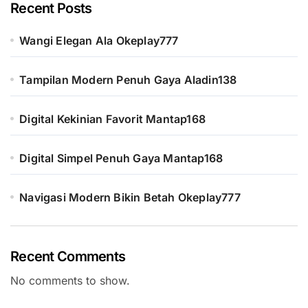
Recent Posts
Wangi Elegan Ala Okeplay777
Tampilan Modern Penuh Gaya Aladin138
Digital Kekinian Favorit Mantap168
Digital Simpel Penuh Gaya Mantap168
Navigasi Modern Bikin Betah Okeplay777
Recent Comments
No comments to show.