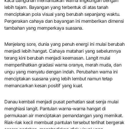
kaca bangunan memantulkan warna lingkungan dengan
lebih tajam. Bayangan yang terbentuk di atas tanah
menciptakan pola visual yang berubah sepanjang waktu.
Pergerakan cahaya dan bayangan ini memberikan dimensi
tambahan yang memperkaya suasana.
Menjelang sore, dunia yang penuh energi ini mulai berubah
menjadi lebih hangat. Cahaya matahari yang sebelumnya
terang kini berubah menjadi keemasan. Langit mulai
memperlihatkan gradasi warna oranye, merah muda, dan
ungu yang menyatu dengan indah. Perubahan warna ini
menciptakan suasana yang lebih lembut namun tetap
memancarkan kesan positif yang kuat.
Danau kembali menjadi pusat perhatian saat senja mulai
menghiasi langit. Pantulan warna-warna hangat di
permukaan air menciptakan pemandangan yang memikat.
Riak-riak kecil membuat pantulan tersebut terlihat bergerak