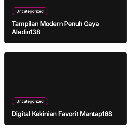
Uncategorized
Tampilan Modern Penuh Gaya
Aladin138
Uncategorized
Digital Kekinian Favorit Mantap168