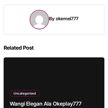
By
okemei777
Related Post
Uncategorized
Wangi Elegan Ala Okeplay777