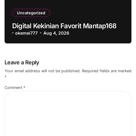
Uncategorized
Digital Kekinian Favorit Mantap168
okemei777
Aug 4, 2026
Leave a Reply
Your email address will not be published.
Required fields are marked
*
Comment
*