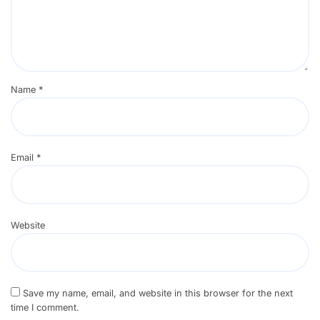
Name
*
Email
*
Website
Save my name, email, and website in this browser for the next
time I comment.