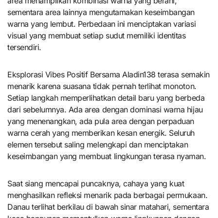
area menampilkan kombinasi warna yang berani,
sementara area lainnya mengutamakan keseimbangan
warna yang lembut. Perbedaan ini menciptakan variasi
visual yang membuat setiap sudut memiliki identitas
tersendiri.
Eksplorasi Vibes Positif Bersama Aladin138 terasa semakin
menarik karena suasana tidak pernah terlihat monoton.
Setiap langkah memperlihatkan detail baru yang berbeda
dari sebelumnya. Ada area dengan dominasi warna hijau
yang menenangkan, ada pula area dengan perpaduan
warna cerah yang memberikan kesan energik. Seluruh
elemen tersebut saling melengkapi dan menciptakan
keseimbangan yang membuat lingkungan terasa nyaman.
Saat siang mencapai puncaknya, cahaya yang kuat
menghasilkan refleksi menarik pada berbagai permukaan.
Danau terlihat berkilau di bawah sinar matahari, sementara