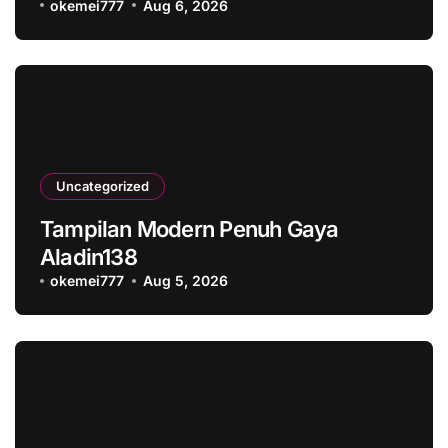
okemei777
Aug 6, 2026
Uncategorized
Tampilan Modern Penuh Gaya
Aladin138
okemei777
Aug 5, 2026